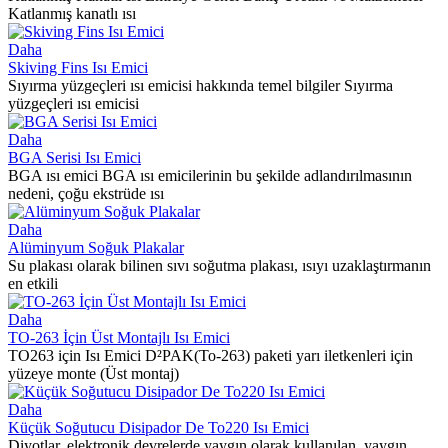
Katlanmış kanatlı ısı
Daha
Skiving Fins Isı Emici
Sıyırma yüzgeçleri ısı emicisi hakkında temel bilgiler Sıyırma
yüzgeçleri ısı emicisi
Daha
BGA Serisi Isı Emici
BGA ısı emici BGA ısı emicilerinin bu şekilde adlandırılmasının
nedeni, çoğu ekstrüde ısı
Daha
Alüminyum Soğuk Plakalar
Su plakası olarak bilinen sıvı soğutma plakası, ısıyı uzaklaştırmanın
en etkili
Daha
TO-263 İçin Üst Montajlı Isı Emici
TO263 için Isı Emici D²PAK(To-263) paketi yarı iletkenleri için
yüzeye monte (Üst montaj)
Daha
Küçük Soğutucu Disipador De To220 Isı Emici
Diyotlar, elektronik devrelerde yaygın olarak kullanılan, yaygın