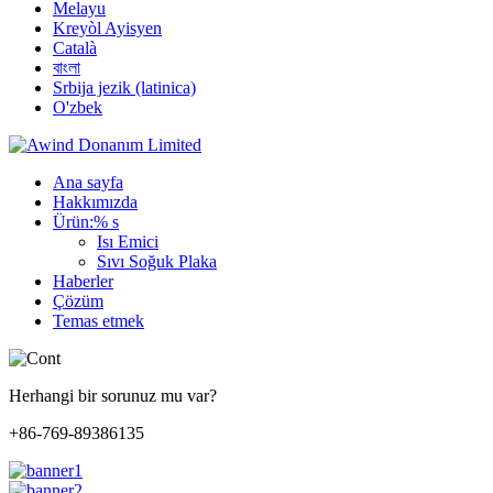
Melayu
Kreyòl Ayisyen
Català
বাংলা
Srbija jezik (latinica)
O'zbek
Ana sayfa
Hakkımızda
Ürün:% s
Isı Emici
Sıvı Soğuk Plaka
Haberler
Çözüm
Temas etmek
Herhangi bir sorunuz mu var?
+86-769-89386135