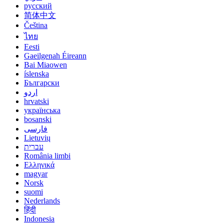
русский
简体中文
Čeština
ไทย
Eesti
Gaeilgenah Éireann
Bai Miaowen
íslenska
Български
اردو
hrvatski
українська
bosanski
فارسی
Lietuvių
עברית
România limbi
Ελληνικά
magyar
Norsk
suomi
Nederlands
हिंदी
Indonesia