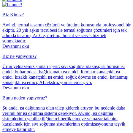
Biz Kimiz?
Awind, termal tasarım çözümü ve üretimi konusunda profesyonel bir
ekiptir. 20 yılı aşkın tecrübesi ile termal soğutma çözümleri için tek
adımda tasarım, Ar-Ge, üretim, ihracat ve servis hizmeti
sunmaktadır.
Devamını oku
Biz ne yapıyoruz?
Ürün yelpazemiz şunları içerir: sıvı soğutma plakası, ısı borusu ısı
emici, buhar odası, bağlı kanatlı ısı emici, fermuar kanatçıklı ısı
emici, kızaklı kanatçıklı ısı emici, soğuk dövme ısı emici, katlanmış
kanatçıklı ısı emici, AL ekstrüzyon ısı emici, vb.
Devamını oku
Bunu neden yapıyoruz?
Şu anda, ısı dağıtımına olan talep giderek artıyor, bu nedenle daha
verimli bir ısı dağıtma sistemi gerekiyor. Awind, ısı dağıtma
sistemlerinin yenilikçiliğine rehberlik etmeye ve pazar talebini
karşılamak için sıvı soğutma sistemlerinin optimizasyonunu teşvik
etmeye kararlıdır.