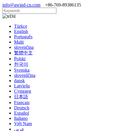
info@awind-cn.com
+86-769-89386135
Dil
Türkçe
English
Português
Malti
slovenčina
繁體中文
Polski
한국어
Svenska
slovenščina
dansk
Latviešu
Cymraeg
日本語
Français
Deutsch
Español
Italiano
Việt Nam
عربي